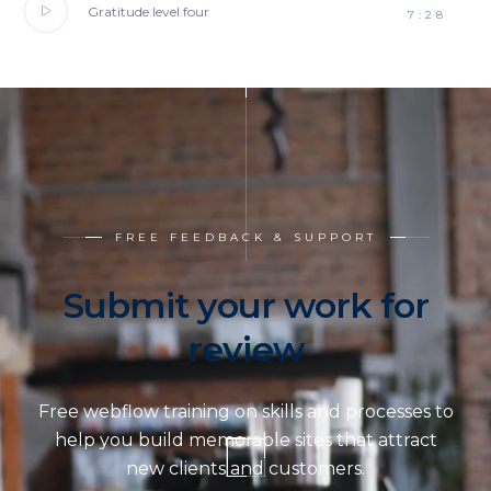
Gratitude level four
7:28
SUBMIT WORK
LEARN MORE
FREE FEEDBACK & SUPPORT
Submit your work for
review
Free webflow training on skills and processes to
help you build memorable sites that attract
new clients and customers.